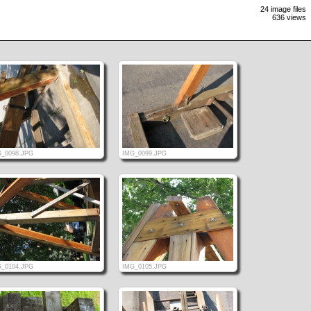
24 image files
636 views
_0098.JPG
IMG_0099.JPG
_0104.JPG
IMG_0105.JPG