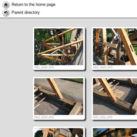
Return to the home page
Parent directory
IMG_0094.JPG
IMG_0095.JPG
IMG_0100.JPG
IMG_0101.JPG