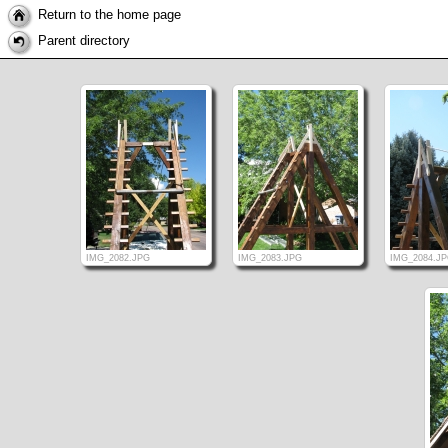
Return to the home page
Parent directory
IMG_2082.JPG
IMG_2083.JPG
IMG_2084.J