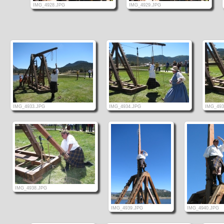
IMG_4928.JPG
IMG_4929.JPG
IMG_4933.JPG
IMG_4934.JPG
IMG_493
IMG_4938.JPG
IMG_4939.JPG
IMG_4940.JPG