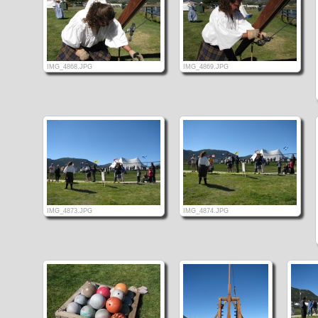
IMG_4868.JPG
IMG_4869.JPG
IMG_4873.JPG
IMG_4874.JPG